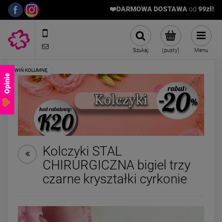
❤️DARMOWA DOSTAWA
od
9
9zł!
572989669
sklep@stalowelove.com.pl
Szukaj
(pusty)
Menu
Opinie
Kolczyki STAL
CHIRURGICZNA bigiel trzy
Naszyjnik kamienie
Bransoletka ST
czarne kryształki cyrkonie
naturalne HEMATYT AGAT
CHIRURGICZNA żm
ciemny
kulka mniejsz
89,00 zł
39,00 zł