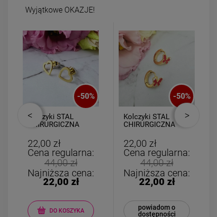
Wyjątkowe OKAZJE!
-
50
%
-
50
%
Kolczyki STAL
Kolczyki STAL
CHIRURGICZNA
CHIRURGICZNA
serce ażurowe 0,8
bigiel dla
cm
dziewczynek
22,00 zł
22,00 zł
czerwony motylek
Cena regularna:
Cena regularna:
44,00 zł
44,00 zł
Najniższa cena:
Najniższa cena:
22,00 zł
22,00 zł
powiadom o
DO KOSZYKA
dostępności