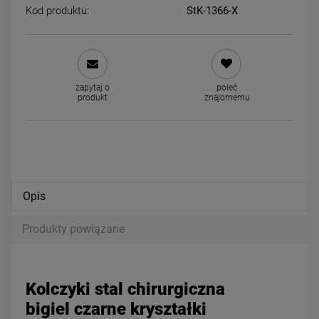
Kod produktu:
StK-1366-X
Kolczyki STAL CHIRURGICZNA
Kolczyki STAL CHIRURGICZ
igiel dla dziewczynek biedronka
czarne kryształki pięć
zapytaj o
poleć
czerwona
34,00 zł
39,00 zł
produkt
znajomemu
powiadom o dostępności
powiadom o dostępności
Opis
Produkty powiązane
Kolczyki stal chirurgiczna
bigiel czarne kryształki