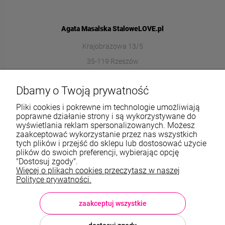
Agata Masalska StaloweLOVE.pl
Krajobrazowa 13/5
35-119 Rzeszów
572989669
Dbamy o Twoją prywatność
sklep@stalowelove.com.pl
Pliki cookies i pokrewne im technologie umożliwiają
poprawne działanie strony i są wykorzystywane do
wyświetlania reklam spersonalizowanych. Możesz
Informacje
zaakceptować wykorzystanie przez nas wszystkich
tych plików i przejść do sklepu lub dostosować użycie
O nas
plików do swoich preferencji, wybierając opcję
"Dostosuj zgody".
Więcej o plikach cookies przeczytasz w naszej
TWOJE KONTO
Polityce prywatności.
Sklep: StaloweLOVE, Krajobrazowa 13/5, 35-119 Rzeszów, woj.
podkarpackie, NIP: 8133612433, tel.:
572 989 669
, e-mail:
sklep@stalowelove.com.pl
zaakceptuj wszystkie