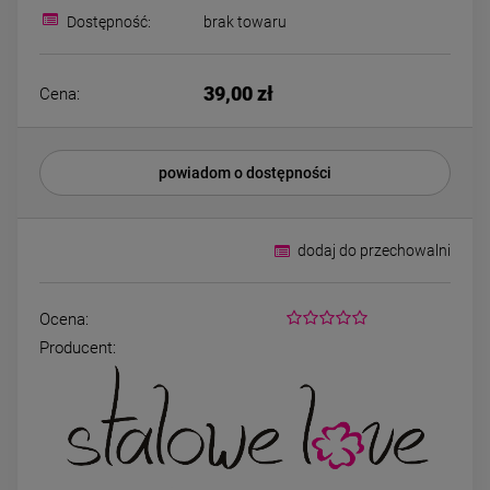
Bransoletka srebrna STAL
Bransoletka srebrn
Dostępność:
brak towaru
CHIRURGICZNA
CHIRURGICZNA jo
modułowa czarne
cyrkonie
79,00 zł
69,00 zł
koniczyny kryształki
39,00 zł
Cena:
DO KOSZYKA
DO KOSZYK
powiadom o dostępności
dodaj do przechowalni
Ocena:
Producent: