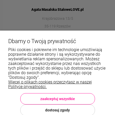
Agata Masalska StaloweLOVE.pl
Krajobrazowa 13/5
35-119 Rzeszów
572989669
Dbamy o Twoją prywatność
sklep@stalowelove.com.pl
Pliki cookies i pokrewne im technologie umożliwiają
poprawne działanie strony i są wykorzystywane do
wyświetlania reklam spersonalizowanych. Możesz
Informacje
zaakceptować wykorzystanie przez nas wszystkich
tych plików i przejść do sklepu lub dostosować użycie
O nas
plików do swoich preferencji, wybierając opcję
"Dostosuj zgody".
Więcej o plikach cookies przeczytasz w naszej
TWOJE KONTO
Polityce prywatności.
Sklep: StaloweLOVE, Krajobrazowa 13/5, 35-119 Rzeszów, woj.
podkarpackie, NIP: 8133612433, tel.:
572 989 669
, e-mail:
sklep@stalowelove.com.pl
zaakceptuj wszystkie
dostosuj zgody