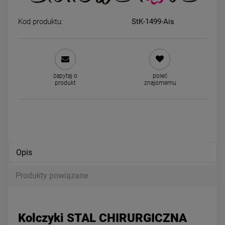
Kod produktu:
StK-1499-Ais
Naszyjnik STAL CHIRURGICZNA
Kolczyki STAL CHIRURGICZ
dla dziewczynek sowa
okrągły kryształek jasny i
cyrkonie
39,00 zł
39,00 zł
zapytaj o
poleć
produkt
znajomemu
powiadom o dostępności
DO KOSZYKA
Opis
Produkty powiązane
Kolczyki STAL CHIRURGICZNA