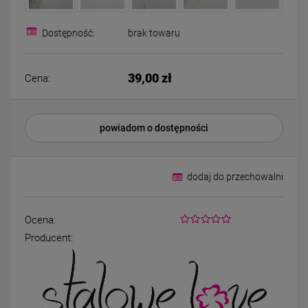
Kolczyki STAL
Kolczyki STAL
CHIRURGICZNA motylek
CHIRURGICZNA kw
czarny
niebieski cyrkon
Dostępność:
brak towaru
39,00 zł
44,00 zł
39,00 zł
Cena:
DO KOSZYKA
DO KOSZYK
powiadom o dostępności
dodaj do przechowalni
Ocena:
Producent: