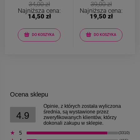
Kolczyki STAL
Kolczyki STAL
34,00 zł
39,00 zł
CHIRURGICZNA motylek
CHIRURGICZNA kw
Najniższa cena:
Najniższa cena:
czarny
niebieski cyrkon
14,50 zł
19,50 zł
39,00 zł
44,00 zł
DO KOSZYKA
DO KOSZYKA
DO KOSZYKA
DO KOSZYK
Ocena sklepu
Opinie, z których została wyliczona
średnia, są wystawione przez
4.9
zweryfikowanych klientów, którzy
dokonali zakupu w sklepie.
5
(3310)