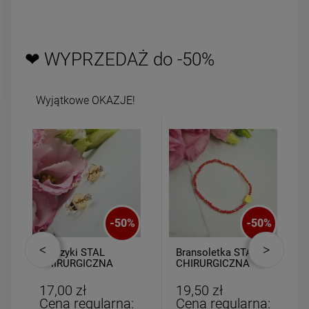
zobacz więcej
DO KOSZYK
❤ WYPRZEDAŻ do -50%
Wyjątkowe OKAZJE!
-
50
%
-
50
%
Kolczyki STAL
Bransoletka STAL
CHIRURGICZNA
CHIRURGICZNA
kryształki mini
elastyczna
czerwone kryształki
17,00 zł
19,50 zł
złote serce
Cena regularna:
Cena regularna: