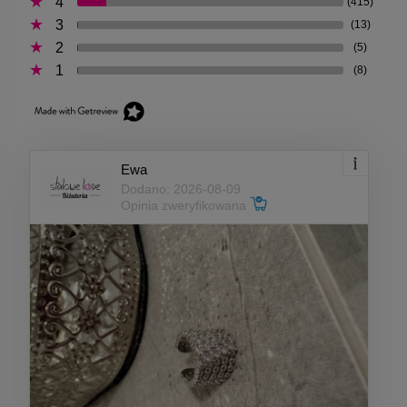
4
(415)
3
(13)
2
(5)
1
(8)
Ewa
Dodano: 2026-08-09
Opinia zweryfikowana