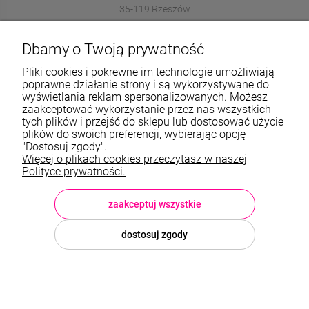
35-119 Rzeszów
572989669
Dbamy o Twoją prywatność
sklep@stalowelove.com.pl
Pliki cookies i pokrewne im technologie umożliwiają
poprawne działanie strony i są wykorzystywane do
wyświetlania reklam spersonalizowanych. Możesz
Informacje
zaakceptować wykorzystanie przez nas wszystkich
tych plików i przejść do sklepu lub dostosować użycie
O nas
plików do swoich preferencji, wybierając opcję
"Dostosuj zgody".
Więcej o plikach cookies przeczytasz w naszej
TWOJE KONTO
Polityce prywatności.
Sklep: StaloweLOVE, Krajobrazowa 13/5, 35-119 Rzeszów, woj.
podkarpackie, NIP: 8133612433, tel.:
572 989 669
, e-mail:
sklep@stalowelove.com.pl
zaakceptuj wszystkie
dostosuj zgody
© 2026 stalowelove.com.pl . Wszelkie prawa zastrzeżone.
Styl graficzny i aplikacje ShopGadget.pl
Sklep internetowy Shoper
Premium