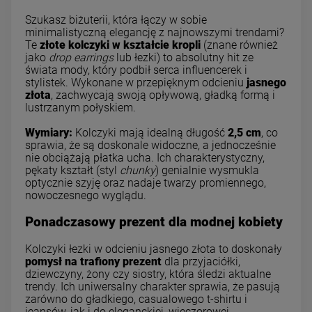
Szukasz biżuterii, która łączy w sobie
minimalistyczną elegancję z najnowszymi trendami?
Te
złote kolczyki w kształcie kropli
(znane również
jako
drop earrings
lub łezki) to absolutny hit ze
świata mody, który podbił serca influencerek i
stylistek. Wykonane w przepięknym odcieniu
jasnego
złota
, zachwycają swoją opływową, gładką formą i
lustrzanym połyskiem.
Wymiary:
Kolczyki mają idealną długość
2,5 cm
, co
sprawia, że są doskonale widoczne, a jednocześnie
nie obciążają płatka ucha. Ich charakterystyczny,
pękaty kształt (styl
chunky
) genialnie wysmukla
optycznie szyję oraz nadaje twarzy promiennego,
nowoczesnego wyglądu.
Ponadczasowy prezent dla modnej kobiety
Kolczyki łezki w odcieniu jasnego złota to doskonały
pomysł na trafiony prezent
dla przyjaciółki,
dziewczyny, żony czy siostry, która śledzi aktualne
trendy. Ich uniwersalny charakter sprawia, że pasują
zarówno do gładkiego, casualowego t-shirtu i
jeansów, jak i do eleganckiej, wieczorowej