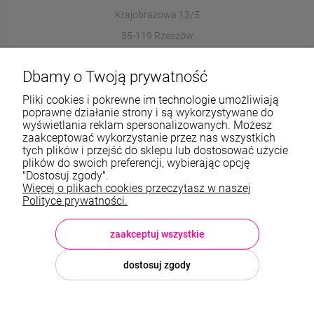
Krajobrazowa 13/5
35-119 Rzeszów
572989669
Dbamy o Twoją prywatność
sklep@stalowelove.com.pl
Pliki cookies i pokrewne im technologie umożliwiają
poprawne działanie strony i są wykorzystywane do
wyświetlania reklam spersonalizowanych. Możesz
Informacje
zaakceptować wykorzystanie przez nas wszystkich
tych plików i przejść do sklepu lub dostosować użycie
O nas
plików do swoich preferencji, wybierając opcję
"Dostosuj zgody".
Więcej o plikach cookies przeczytasz w naszej
TWOJE KONTO
Polityce prywatności.
Sklep: StaloweLOVE, Krajobrazowa 13/5, 35-119 Rzeszów, woj.
podkarpackie, NIP: 8133612433, tel.:
572 989 669
, e-mail:
sklep@stalowelove.com.pl
zaakceptuj wszystkie
dostosuj zgody
© 2026 stalowelove.com.pl . Wszelkie prawa zastrzeżone.