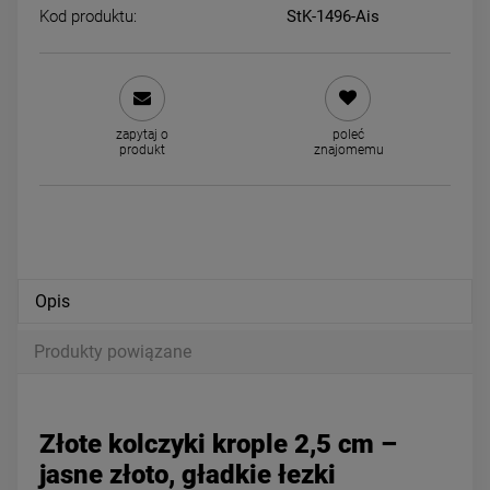
Kod produktu:
StK-1496-Ais
Kolczyki STAL CHIRURGICZNA
Kolczyki STAL CHIRURGICZ
bigiel elipsa grubszy dół 2 cm
elipsa kropla szerszy dół 2
zapytaj o
poleć
jasne złoto
49,00 zł
39,00 zł
produkt
znajomemu
powiadom o dostępności
DO KOSZYKA
Opis
Produkty powiązane
Złote kolczyki krople 2,5 cm –
jasne złoto, gładkie łezki