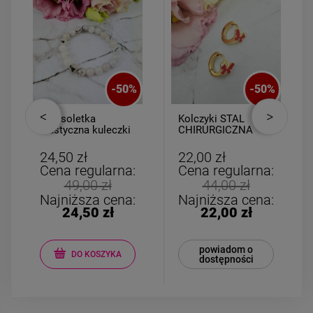
-
50
%
-
50
%
Bransoletka
Kolczyki STAL
elastyczna kuleczki
CHIRURGICZNA
marmurki
bigiel dla
dziewczynek
24,50 zł
22,00 zł
czerwony motylek
Cena regularna:
Cena regularna:
49,00 zł
44,00 zł
Najniższa cena:
Najniższa cena:
24,50 zł
22,00 zł
powiadom o
DO KOSZYKA
dostępności