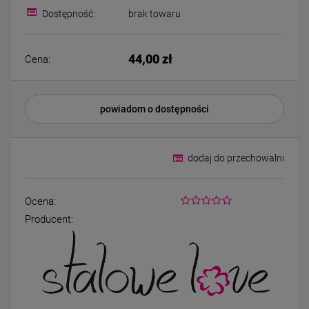
Bransoletka srebrna STAL
Bransoletka srebrn
Dostępność:
brak towaru
CHIRURGICZNA
CHIRURGICZNA jo
modułowa czarne
cyrkonie
79,00 zł
69,00 zł
koniczyny kryształki
44,00 zł
Cena:
DO KOSZYKA
DO KOSZYK
powiadom o dostępności
dodaj do przechowalni
Ocena:
Producent: