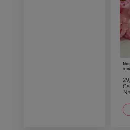
-
50
%
Naszyjnik STAL CHIRURGICZNA
Nas
dla dziewczynek Labubu
med
24,50 zł
29
Cena regularna:
49,00 zł
Ce
Najniższa cena:
34,30 zł
Na
DO KOSZYKA