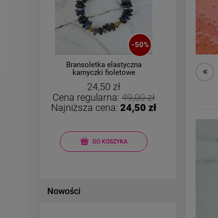
-
50
%
ę
Bransoletka elastyczna
ZESTA
A
kamyczki fioletowe
CHIR
24,50 zł
Cena regularna:
49,00 zł
Cena r
Najniższa cena:
24,50 zł
Najniż
DO KOSZYKA
Nowości