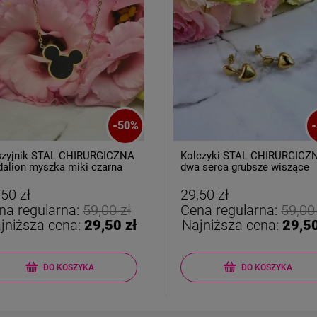
-
50
%
-
zyjnik STAL CHIRURGICZNA
Kolczyki STAL CHIRURGICZ
alion myszka miki czarna
dwa serca grubsze wiszące
,50 zł
29,50 zł
na regularna:
59,00 zł
Cena regularna:
59,00
jniższa cena:
29,50 zł
Najniższa cena:
29,50
DO KOSZYKA
DO KOSZYKA