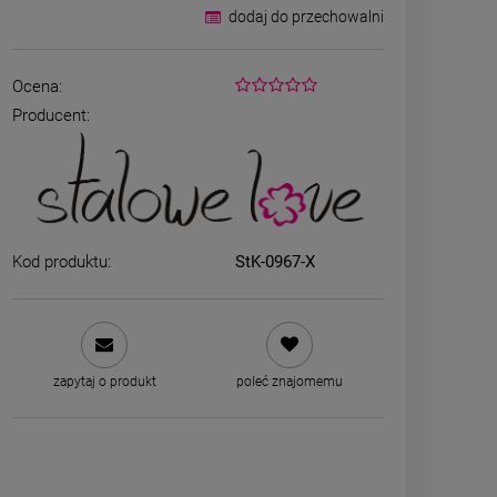
dodaj do przechowalni
Ocena:
Producent:
Kod produktu:
StK-0967-X
Bransoletka srebrna STAL
ZESTAW - na
CHIRURGICZNA żmijka
kolczyki koni
szeroka lejąca
kryszt
49,00 zł
79,00
zapytaj o produkt
poleć znajomemu
zobacz 
DO KOSZYKA