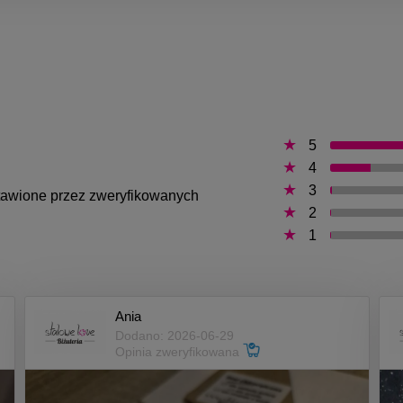
5
4
3
ystawione przez zweryfikowanych
2
1
Ania
Dodano: 2026-06-29
Opinia zweryfikowana