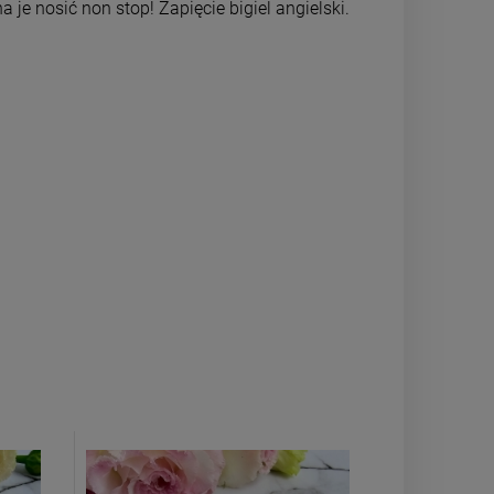
 je nosić non stop! Zapięcie bigiel angielski.
DO KOSZYKA
DO 