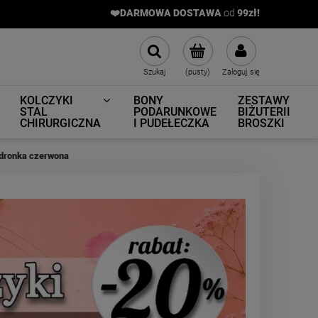
❤️DARMOWA DOSTAWA
od
9
9zł!
Szukaj
(pusty)
Zaloguj się
KOLCZYKI
BONY
ZESTAWY
STAL
PODARUNKOWE
BIŻUTERII
CHIRURGICZNA
I PUDEŁECZKA
BROSZKI
edronka czerwona