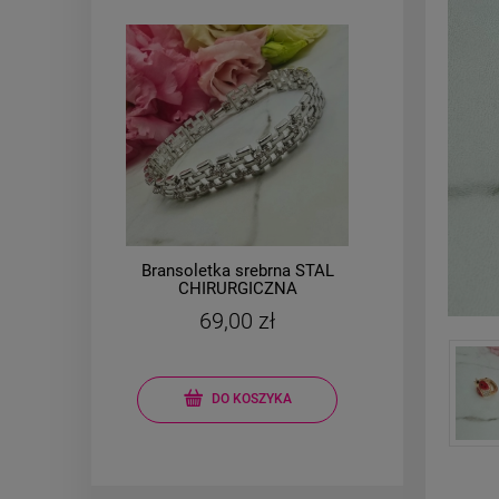
AL
Bransoletka srebrna STAL
Brans
a
CHIRURGICZNA
e
modułowa ażurowa
m
69,00 zł
cyrkonie
kon
DO KOSZYKA