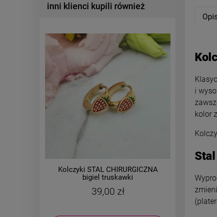
inni klienci kupili również
Opi
Kolc
Klasyc
i wyso
zawsze
kolor 
Kolczy
Stal
Kolczyki STAL CHIRURGICZNA
Kolczy
bigiel truskawki
bigiel
Wyprod
zmieni
39,00 zł
(plate