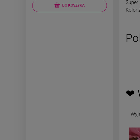
Super 
DO KOSZYKA
Kolor z
Po
❤ 
Wyj