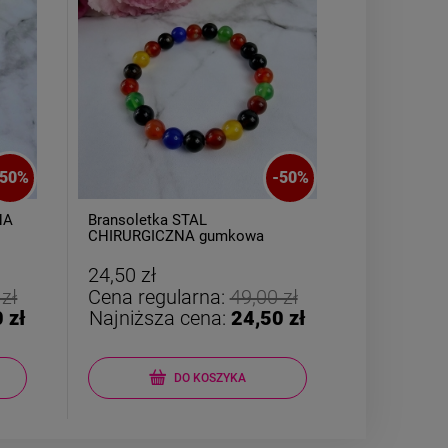
50
%
-
50
%
NA
Bransoletka STAL
Naszyjnik 
CHIRURGICZNA gumkowa
medalion zi
kolorowe kulki
złoty rant
24,50 zł
24,50 zł
 zł
Cena regularna:
49,00 zł
Cena reg
 zł
Najniższa cena:
24,50 zł
Najniższ
DO KOSZYKA