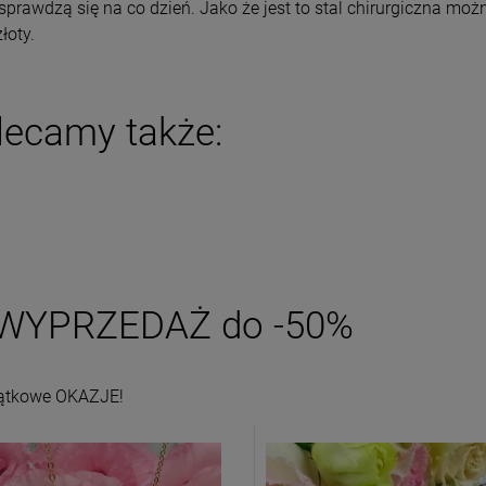
sprawdzą się na co dzień. Jako że jest to stal chirurgiczna można
DO KOSZYKA
DO KOSZYKA
łoty.
lecamy także:
WYPRZEDAŻ do -50%
ątkowe OKAZJE!