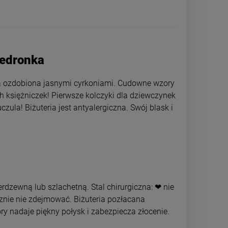
iedronka
na ozdobiona jasnymi cyrkoniami. Cudowne wzory
ch księżniczek! Pierwsze kolczyki dla dziewczynek
czula! Biżuteria jest antyalergiczna. Swój blask i
Kolczyki STAL CHIRURGICZNA
Kolczyki STAL
bigiel małe wisienki cyrkonie
bigiel słonik s
rdzewną lub szlachetną. Stal chirurgiczna: ❤ nie
cznie nie zdejmować. Biżuteria pozłacana
34,00 zł
44,0
ry nadaje piękny połysk i zabezpiecza złocenie.