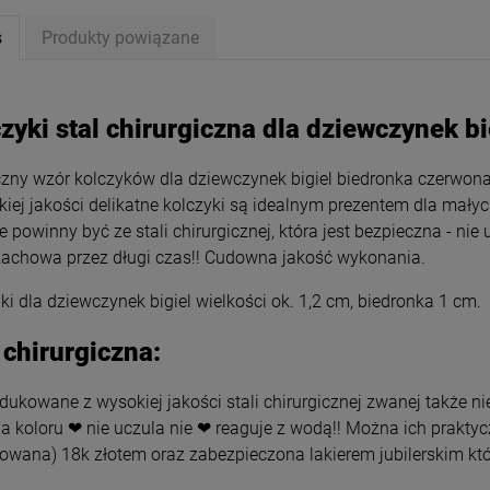
s
Produkty powiązane
zyki stal chirurgiczna dla dziewczynek b
zny wzór kolczyków dla dziewczynek bigiel biedronka czerwo
kiej jakości delikatne kolczyki są idealnym prezentem dla mały
 powinny być ze stali chirurgicznej, która jest bezpieczna - nie u
zachowa przez długi czas!! Cudowna jakość wykonania.
ki dla dziewczynek bigiel wielkości ok. 1,2 cm, biedronka 1 cm.
 chirurgiczna:
ki STAL CHIRURGICZNA
Kolczyki STAL CHIRURGICZNA
 dla dziewczynek słonik
bigiel dla dziewczynek biedronka
ukowane z wysokiej jakości stali chirurgicznej zwanej także nie
a koloru ❤ nie uczula nie ❤ reaguje z wodą!! Można ich prakty
39,00 zł
29,00 zł
rowana) 18k złotem oraz zabezpieczona lakierem jubilerskim któ