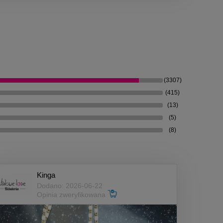
(3307)
(415)
(13)
(5)
(8)
Kinga
Dodano: 2026-06-22
Opinia zweryfikowana