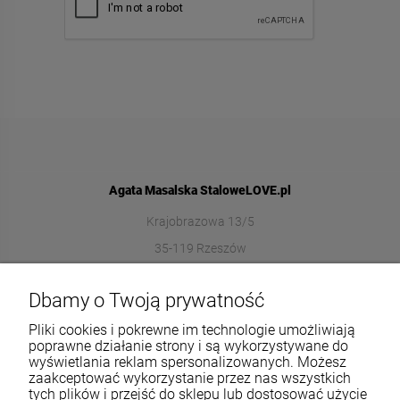
Agata Masalska StaloweLOVE.pl
Krajobrazowa 13/5
35-119 Rzeszów
572989669
Dbamy o Twoją prywatność
sklep@stalowelove.com.pl
Pliki cookies i pokrewne im technologie umożliwiają
poprawne działanie strony i są wykorzystywane do
wyświetlania reklam spersonalizowanych. Możesz
Informacje
zaakceptować wykorzystanie przez nas wszystkich
tych plików i przejść do sklepu lub dostosować użycie