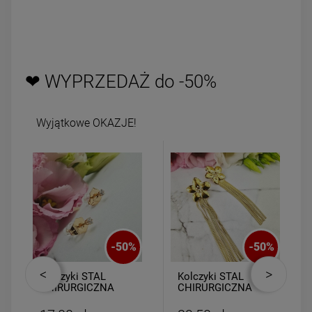
❤ WYPRZEDAŻ do -50%
Wyjątkowe OKAZJE!
-
50
%
-
50
%
Kolczyki STAL
Kolczyki STAL
CHIRURGICZNA
CHIRURGICZNA
kryształki mini
kwiatki perełki
łańcuszki