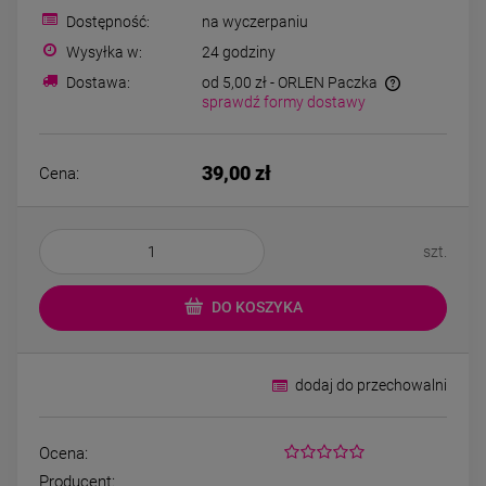
Bransoletka srebrna STAL
Bransoletka srebrn
Dostępność:
na wyczerpaniu
CHIRURGICZNA
CHIRURGICZNA jo
modułowa czarne
cyrkonie
Wysyłka w:
24 godziny
79,00 zł
69,00 zł
koniczyny kryształki
Dostawa:
od 5,00 zł
- ORLEN Paczka
sprawdź formy dostawy
DO KOSZYKA
DO KOSZYK
39,00 zł
Cena:
szt.
DO KOSZYKA
dodaj do przechowalni
Ocena:
Producent: