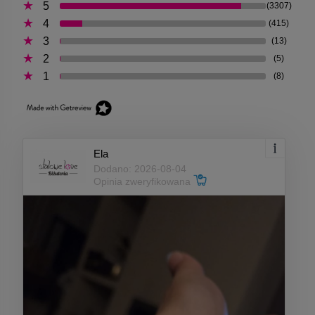
5
(3307)
4
(415)
3
(13)
2
(5)
1
(8)
Ela
Dodano: 2026-08-04
Opinia zweryfikowana