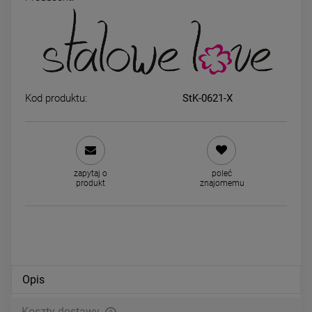
Kolczyki STAL CHIRURGICZNA
Kolczyki STAL CHIRURGICZ
gwiazdka z perełką jasne złoto
bigiel perła 1,2 cm
39,00 zł
44,00 zł
Kod produktu:
StK-0621-X
DO KOSZYKA
DO KOSZYKA
zapytaj o
poleć
produkt
znajomemu
Opis
Koszty dostawy