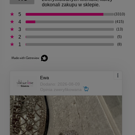
dokonali zakupu w sklepie.
5
(3310)
4
(415)
3
(13)
2
(5)
1
(8)
Ewa
Dodano: 2026-08-09
Opinia zweryfikowana