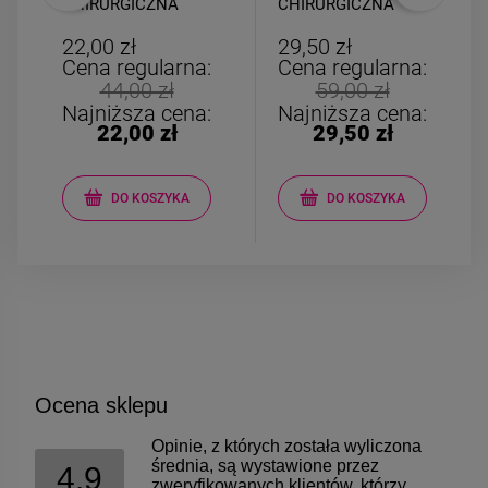
CHIRURGICZNA
CHIRURGICZNA
bigiel słonik szary
wiszący liść wycięte
biały
serca
22,00 zł
29,50 zł
Cena regularna:
Cena regularna:
44,00 zł
59,00 zł
Najniższa cena:
Najniższa cena:
22,00 zł
29,50 zł
DO KOSZYKA
DO KOSZYKA
Ocena sklepu
Opinie, z których została wyliczona
średnia, są wystawione przez
4.9
zweryfikowanych klientów, którzy