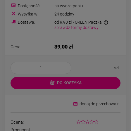
Kolczyki STAL
Kolczyki STAL
Dostępność:
na wyczerpaniu
CHIRURGICZNA motylek
CHIRURGICZNA kw
czarny
niebieski cyrkon
Wysyłka w:
24 godziny
39,00 zł
44,00 zł
Dostawa:
od 9,90 zł
- ORLEN Paczka
sprawdź formy dostawy
DO KOSZYKA
DO KOSZYK
39,00 zł
Cena:
szt.
DO KOSZYKA
dodaj do przechowalni
Ocena:
Producent: