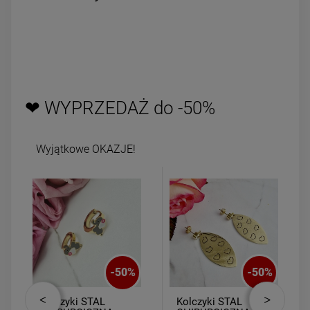
❤ WYPRZEDAŻ do -50%
Wyjątkowe OKAZJE!
-
50
%
-
50
%
Kolczyki STAL
Kolczyki STAL