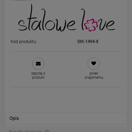
Kolczyki STAL CHIRURGICZNA
Kolczyki STAL CHIRURGICZ
kulki duże 0,6 cm jasne złoto
kryształki granatowe 0,3 c
29,00 zł
24,00 zł
Kod produktu:
StK-1494-X
DO KOSZYKA
DO KOSZYKA
zapytaj o
poleć
produkt
znajomemu
Opis
Koszty dostawy