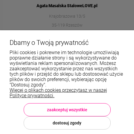
Agata Masalska StaloweLOVE.pl
Krajobrazowa 13/5
35-119 Rzeszów
572989669
Dbamy o Twoją prywatność
sklep@stalowelove.com.pl
Pliki cookies i pokrewne im technologie umożliwiają
poprawne działanie strony i są wykorzystywane do
wyświetlania reklam spersonalizowanych. Możesz
Informacje
zaakceptować wykorzystanie przez nas wszystkich
tych plików i przejść do sklepu lub dostosować użycie
O nas
plików do swoich preferencji, wybierając opcję
"Dostosuj zgody".
Więcej o plikach cookies przeczytasz w naszej
TWOJE KONTO
Polityce prywatności.
Sklep: StaloweLOVE, Krajobrazowa 13/5, 35-119 Rzeszów, woj.
podkarpackie, NIP: 8133612433, tel.:
572 989 669
, e-mail:
sklep@stalowelove.com.pl
zaakceptuj wszystkie
dostosuj zgody