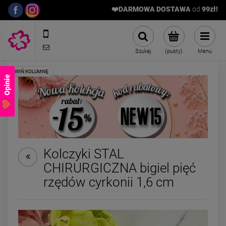
❤️DARMOWA DOSTAWA
od
9
9zł!
572989669
sklep@stalowelove.com.pl
Szukaj
(pusty)
Menu
Opinie
Kolczyki STAL
CHIRURGICZNA bigiel pięć
Kolczyki STAL
Naszyjnik STA
rzędów cyrkonii 1,6 cm
CHIRURGICZNA zestaw 3
CHIRURGICZNA cza
pary kulki mniejsze
kolorowe kryszta
59,00 zł
69,00 zł
srebrne
medalion turku