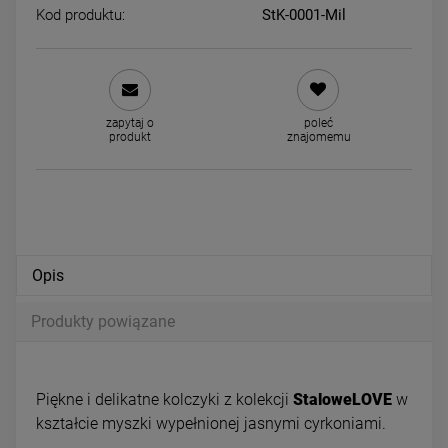
Kod produktu:
StK-0001-Mil
Kolczyki STAL CHIRURGICZNA
Kolczyki STAL CHIRURGICZ
koniczyna masa perłowa
kwiatek jasne kryształki 0,8
cyrkonie 0,9 cm
39,00 zł
34,00 zł
zapytaj o
poleć
produkt
znajomemu
powiadom o dostępności
DO KOSZYKA
Opis
Produkty powiązane
Piękne i delikatne kolczyki z kolekcji
StaloweLOVE
w
kształcie myszki wypełnionej jasnymi cyrkoniami.