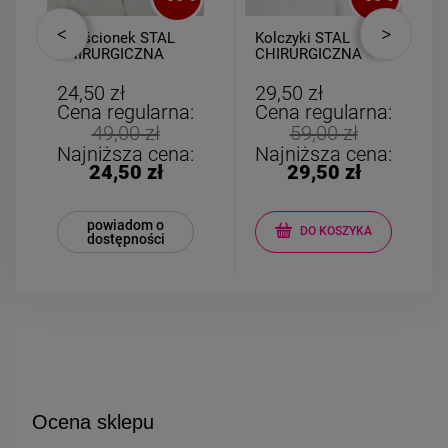
Pierścionek STAL
Kolczyki STAL
CHIRURGICZNA
CHIRURGICZNA
elastyczny
duże krzyżyki
kryształki
kolorowe cyrkonie
24,50 zł
29,50 zł
opalizujące lilia
Cena regularna:
Cena regularna:
49,00 zł
59,00 zł
Najniższa cena:
Najniższa cena:
24,50 zł
29,50 zł
powiadom o
DO KOSZYKA
dostępności
Ocena sklepu