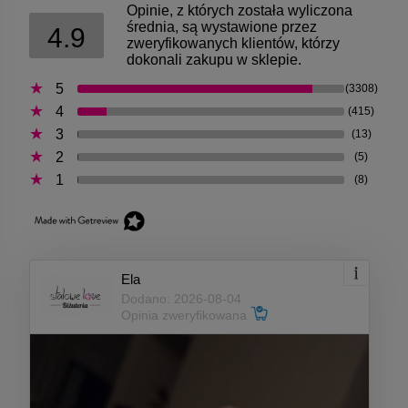
Opinie, z których została wyliczona
średnia, są wystawione przez
4.9
zweryfikowanych klientów, którzy
dokonali zakupu w sklepie.
5
(3308)
4
(415)
3
(13)
2
(5)
1
(8)
Ela
Dodano: 2026-08-04
Opinia zweryfikowana