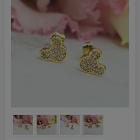
zobacz więcej
DO KOSZYK
Kolczyki STAL
Kolczyki STAL
CHIRURGICZNA motylek
CHIRURGICZNA kw
czarny
niebieski cyrkon