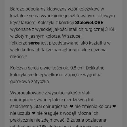
Bardzo popularny klasyczny wzór kolczyków w
kształcie serca wypełnionego szlifowanym różowym
kryształkiem. Kolczyki z kolekcji
StaloweLOVE
wykonane z wysokiej jakości stali chirurgicznej 316L
w złotym jasnym kolorze. W sztuce i
folklorze
serce
jest przedstawiane jako kształt a w
wielu kulturach także namiętność i silne uczucia
miłości!!
Kolczyki serca o wielkości ok. 0,8 cm. Delikatne
kolczyki średniej wielkości. Zapięcie wygodna
gumkowa zatyczka.
Wyprodukowane z wysokiej jakości stali
chirurgicznej zwanej także nierdzewną lub
szlachetną. Stal chirurgiczna: ❤ nie zmienia koloru ❤
nie uczula ❤ nie reaguje z wodą!! Można ich
praktycznie nie zdejmować. Biżuteria pozłacana
(platerowana) 18k złotem oraz zabezpieczona