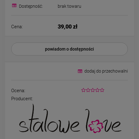
Bransoletka srebrna STAL
ZESTAW - naszyjn
Dostępność:
brak towaru
CHIRURGICZNA żmijka
kolczyki koniczyna 
szeroka lejąca
kryształek
49,00 zł
79,00 zł
39,00 zł
Cena:
zobacz więcej
DO KOSZYKA
powiadom o dostępności
dodaj do przechowalni
Ocena:
Producent: