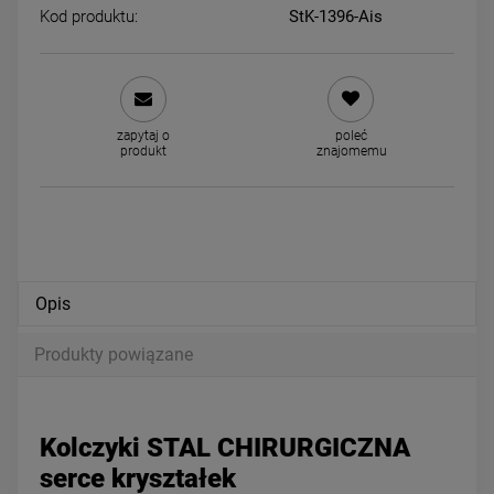
Kod produktu:
StK-1396-Ais
Kolczyki STAL CHIRURGICZNA
Bransoletka STAL
wiszące kryształki cyrkonie
CHIRURGICZNA kwiatki zło
zapytaj o
poleć
zdobione
59,00 zł
59,00 zł
produkt
znajomemu
powiadom o dostępności
DO KOSZYKA
Opis
Produkty powiązane
Kolczyki STAL CHIRURGICZNA
serce kryształek