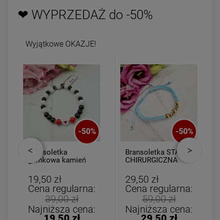
❤ WYPRZEDAŻ do -50%
Wyjątkowe OKAZJE!
-
50
%
-
50
%
Bransoletka
Bransoletka STAL
gumkowa kamień
CHIRURGICZNA
AGAT dla DZIECI
uniwersalna
serce
turkusowy sznurek
19,50 zł
29,50 zł
złote kulki
Cena regularna:
Cena regularna:
39,00 zł
59,00 zł
Najniższa cena:
Najniższa cena:
19,50 zł
29,50 zł