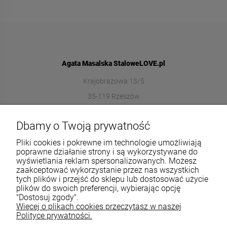
Agata Masalska StaloweLOVE.pl
Krajobrazowa 13/5
35-119 Rzeszów
572989669
Dbamy o Twoją prywatność
sklep@stalowelove.com.pl
Pliki cookies i pokrewne im technologie umożliwiają
poprawne działanie strony i są wykorzystywane do
wyświetlania reklam spersonalizowanych. Możesz
Informacje
zaakceptować wykorzystanie przez nas wszystkich
tych plików i przejść do sklepu lub dostosować użycie
O nas
plików do swoich preferencji, wybierając opcję
"Dostosuj zgody".
Więcej o plikach cookies przeczytasz w naszej
TWOJE KONTO
Polityce prywatności.
Sklep: StaloweLOVE, Krajobrazowa 13/5, 35-119 Rzeszów, woj.