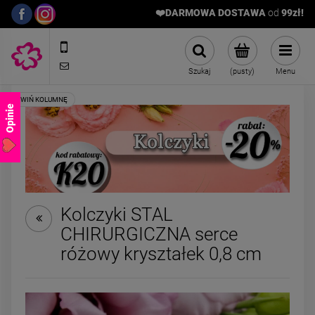
❤️DARMOWA DOSTAWA
od
9
9zł!
572989669
sklep@stalowelove.com.pl
Szukaj
(pusty)
Menu
Opinie
Kolczyki STAL
CHIRURGICZNA serce
Naszyjnik STAL
Bransoletka elast
różowy kryształek 0,8 cm
CHIRURGICZNA trzy
kamyczki fiolet
kolorowe kryształki
49,00 zł
24,50 zł
księżyc
Cena regularna:
4
Najniższa cena:
2