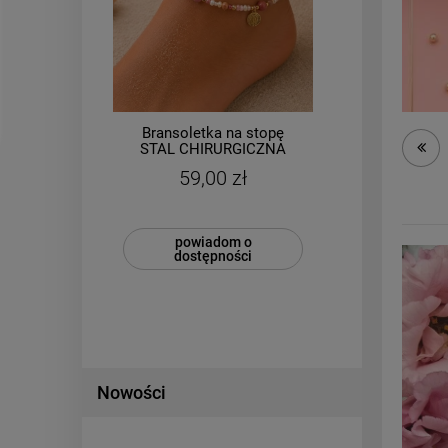
Bransoletka na stopę
P
l
STAL CHIRURGICZNA
CHIR
nie
gumkowa kryształki
uniw
59,00 zł
kamienie różowa
powiadom o
dostępności
Nowości