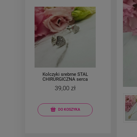
Kolczyki srebrne STAL
Brans
l
CHIRURGICZNA serca
owa
małe 0,7 cm cyrkonie
mo
39,00 zł
DO KOSZYKA