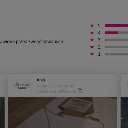
5
4
3
ystawione przez zweryfikowanych
2
1
Ania
Dodano: 2026-06-29
Opinia zweryfikowana