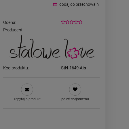
dodaj do przechowalni
Ocena:
Producent:
Kod produktu:
StN-1649-Ais
Bransoletka srebrna STAL
Bransoletka s
CHIRURGICZNA jodełka
CHIRURGICZ
cyrkonie
szeroka 
69,00 zł
49,00
zapytaj o produkt
poleć znajomemu
DO KOSZYKA
DO K