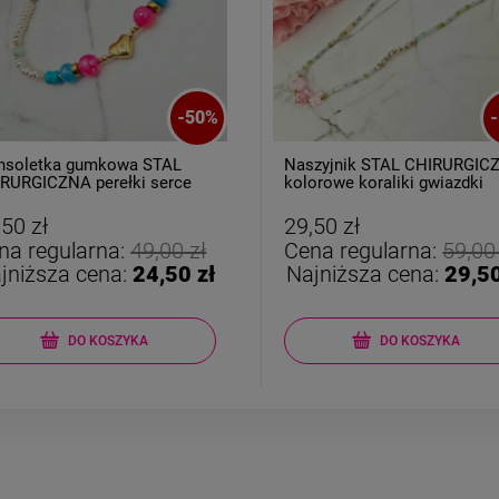
-
50
%
-
nsoletka gumkowa STAL
Naszyjnik STAL CHIRURGIC
RURGICZNA perełki serce
kolorowe koraliki gwiazdki
różowe
,50 zł
29,50 zł
na regularna:
49,00 zł
Cena regularna:
59,00
jniższa cena:
24,50 zł
Najniższa cena:
29,50
DO KOSZYKA
DO KOSZYKA