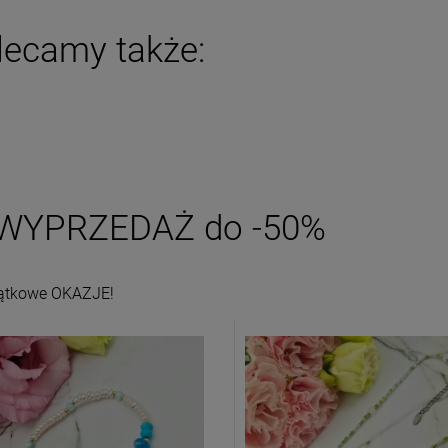
powiadom o dostępności
DO KOSZYKA
lecamy także:
WYPRZEDAŻ do -50%
ątkowe OKAZJE!