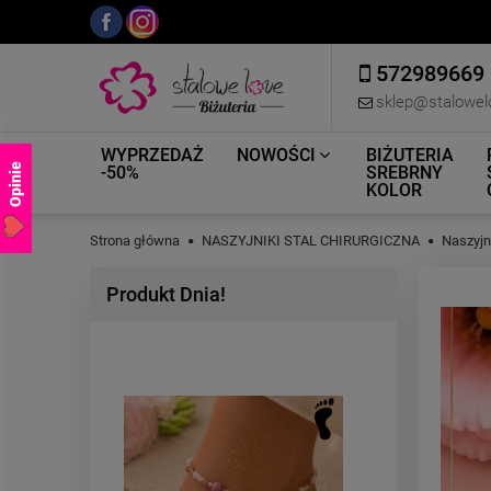
572989669
sklep@stalowel
WYPRZEDAŻ
NOWOŚCI
BIŻUTERIA
Opinie
-50%
SREBRNY
KOLOR
Strona główna
NASZYJNIKI STAL CHIRURGICZNA
Naszyj
Produkt Dnia!