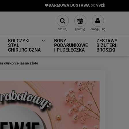
❤️DARMOWA DOSTAWA
od
9
9zł!
Szukaj
(pusty)
Zaloguj się
KOLCZYKI
BONY
ZESTAWY
STAL
PODARUNKOWE
BIŻUTERII
CHIRURGICZNA
I PUDEŁECZKA
BROSZKI
 cyrkonie jasne złoto