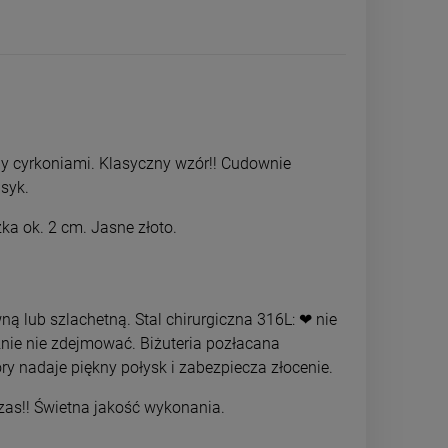
ny cyrkoniami. Klasyczny wzór!! Cudownie
asyk.
ka ok. 2 cm. Jasne złoto.
ną lub szlachetną. Stal chirurgiczna 316L: ❤ nie
znie nie zdejmować. Biżuteria pozłacana
A
Naszyjnik STAL CHIRURGICZNA do
Naszyjnik STA
przywieszek 60 cm jasne złoto
różaniec małe k
ry nadaje piękny połysk i zabezpiecza złocenie.
Maryjka z cyrkon
29,00 zł
59,0
czas!! Świetna jakość wykonania.