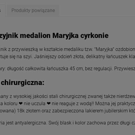
s
Produkty powiązane
zyjnik medalion Maryjka cyrkonie
nik z przywieszką w kształcie medaliku tzw. "Maryjka" ozdobio
tuje się na szyi. Jaśniejszy odcień złota, delikatny łańcuszek kl
y: długość całkowita łańcuszka 45 cm, bez regulacji. Przywiesz
 chirurgiczna:
ny z wysokiej jakości stali chirurgicznej zwanej także nierdzew
a koloru ❤ nie uczula ❤ nie reaguje z wodą!! Można jej praktyc
nik STAL CHIRURGICZNA
Bransoletka STAL CHIRURGICZN
wieszek kuleczki mniejsze
serca jasne złoto
rowana) 18k złotem oraz zabezpieczona lakierem jubilerskim któ
złote 60 cm
34,00 zł
49,00 zł
ria jest antyalergiczna. Swój blask i kolor zachowa przez długi 