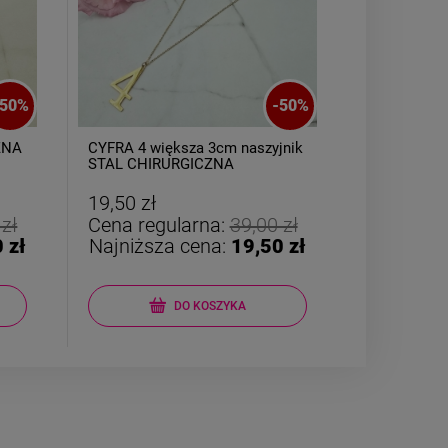
50
%
-
50
%
ZNA
CYFRA 4 większa 3cm naszyjnik
ZESTAW bra
STAL CHIRURGICZNA
CHIRURGIC
różowo biał
19,50 zł
29,50 zł
 zł
Cena regularna:
39,00 zł
Cena reg
 zł
Najniższa cena:
19,50 zł
Najniższ
DO KOSZYKA