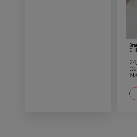
-
50
%
Kolczyki STAL CHIRURGICZNA
Bra
liście wiszące burgundowe
CHI
ażurowe
29,50 zł
24
Cena regularna:
59,00 zł
Ce
Najniższa cena:
29,50 zł
Na
DO KOSZYKA