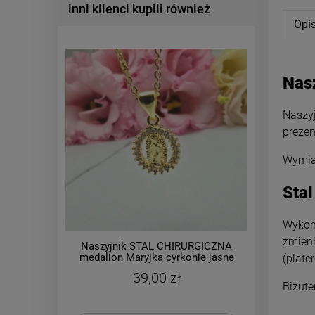
inni klienci kupili również
Opi
Nas
Naszyj
prezen
Wymiar
Stal
Wykona
zmieni
Naszyjnik STAL CHIRURGICZNA
Naszyj
medalion Maryjka cyrkonie jasne
bez przy
(plate
złoto
39,00 zł
Biżute