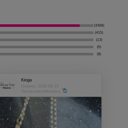
(3308)
(415)
(13)
(5)
(8)
Kinga
Dodano: 2026-06-22
Opinia zweryfikowana