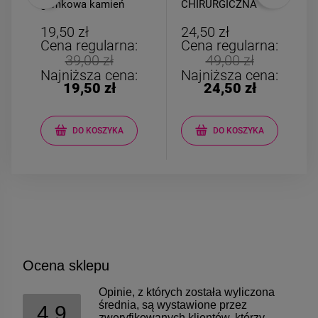
gumkowa kamień
CHIRURGICZNA
AGAT różowy
kulki złote kokardka
łańcuszki
19,50 zł
24,50 zł
Cena regularna:
Cena regularna:
39,00 zł
49,00 zł
Najniższa cena:
Najniższa cena:
19,50 zł
24,50 zł
DO KOSZYKA
DO KOSZYKA
Ocena sklepu
Opinie, z których została wyliczona
średnia, są wystawione przez
4.9
zweryfikowanych klientów, którzy