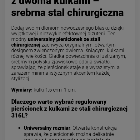
z dwoma kulkami –
srebrna stal chirurgiczna
Dodaj swoim dłoniom nowoczesnego blasku dzięki
wyjątkowej i niezwykle efektownej biżuterii. Ten
modny
uniwersalny pierścionek ze stali
chirurgicznej
zachwyca oryginalnym, otwartym
designem zwieńczonym dwiema lśniącymi kulkami
różnej wielkości. Gładka powierzchnia o lustrzanym,
srebrnym połysku zjawiskowo odbija światło,
sprawiając, że pierścionek staje się wyrazistym, a
zarazem minimalistycznym akcentem każdej
stylizacji.
Wymiary:
kulki 1,5 cm i 1 cm.
Dlaczego warto wybrać regulowany
pierścionek z kulkami ze stali chirurgicznej
316L?
Uniwersalny rozmiar
: Otwarta konstrukcja
sprawia, że pierścionek można delikatnie