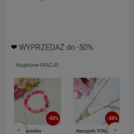
❤ WYPRZEDAŻ do -50%
Wyjątkowe OKAZJE!
-
50
%
-
50
%
Bransoletka
Naszyjnik STAL