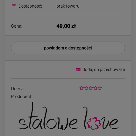
Bransoletka srebrna STAL
Bransoletka srebrn
Dostępność:
brak towaru
CHIRURGICZNA
CHIRURGICZN
modułowa ażurowa
modułowa czar
69,00 zł
79,00 zł
cyrkonie
koniczyny kryszta
49,00 zł
Cena:
DO KOSZYKA
DO KOSZYK
powiadom o dostępności
dodaj do przechowalni
Ocena:
Producent: