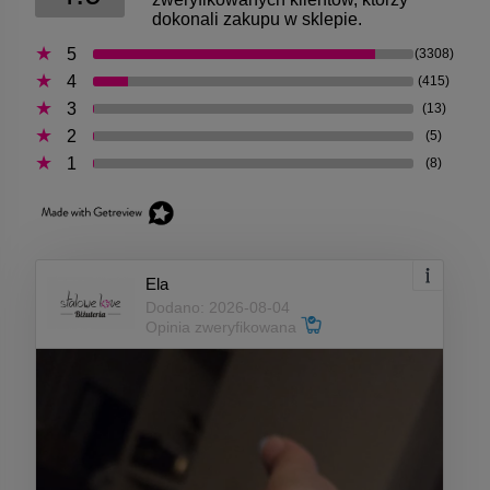
dokonali zakupu w sklepie.
5
(3308)
4
(415)
3
(13)
2
(5)
1
(8)
Ela
Dodano: 2026-08-04
Opinia zweryfikowana