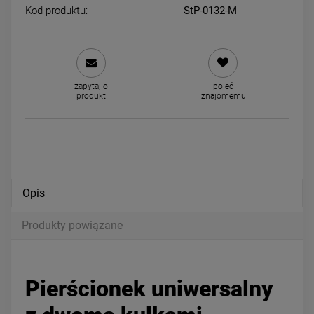
Kod produktu:
StP-0132-M
MAMA naszyjnik STAL
Kolczyki STAL CHIRURGICZ
CHIRURGICZNA z sercem
koła 3 cm szersze 0,5 cm
zapytaj o
poleć
44,00 zł
39,00 zł
produkt
znajomemu
DO KOSZYKA
DO KOSZYKA
Opis
Produkty powiązane
Pierścionek uniwersalny