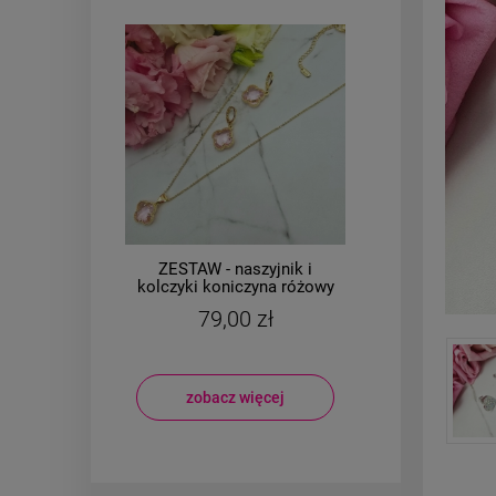
i
ZESTAW - naszyjnik i
żowy
kolczyki koniczyny jasne
CHI
kryształki
ko
79,00 zł
zobacz więcej