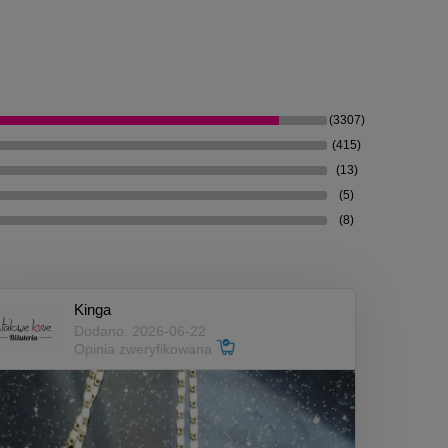
(3307)
(415)
(13)
(5)
(8)
Kinga
Dodano: 2026-06-22
Opinia zweryfikowana