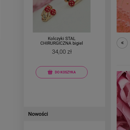
Bransoletka na stopę
ZES
l
STAL CHIRURGICZNA
ie
kolorowe kwiatki
59,00 zł
DO KOSZYKA
Nowości