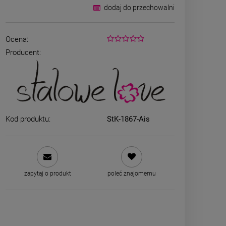
dodaj do przechowalni
Ocena:
Producent:
Kod produktu:
StK-1867-Ais
ZESTAW - dwa srebrne
Naszyjni
naszyjniki
CHIRURGICZN
grubszy sp
69,00 zł
39,00
zapytaj o produkt
poleć znajomemu
zobacz więcej
DO K