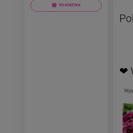
pow
DO KOSZYKA
Po
❤ 
Wyj