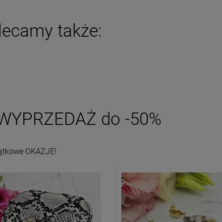
iadom o dostępności
powiadom o dostępności
lecamy także:
WYPRZEDAŻ do -50%
ątkowe OKAZJE!