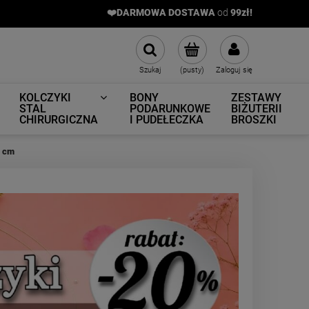
❤️DARMOWA DOSTAWA
od
9
9zł!
Szukaj
(pusty)
Zaloguj się
KOLCZYKI
BONY
ZESTAWY
STAL
PODARUNKOWE
BIŻUTERII
CHIRURGICZNA
I PUDEŁECZKA
BROSZKI
1 cm