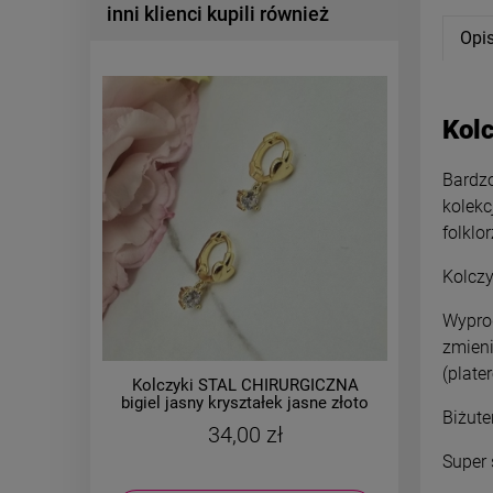
inni klienci kupili również
Opi
Kol
Bardzo
kolekc
folklo
Kolczy
Wyprod
zmieni
(plate
Kolczyki STAL CHIRURGICZNA
Kolczy
bigiel jasny kryształek jasne złoto
bigiel 
Biżute
34,00 zł
Super 