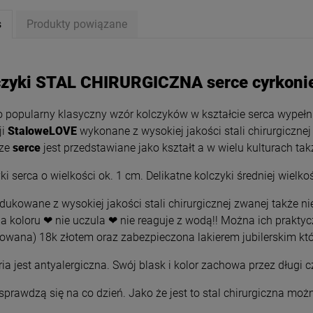
s
Produkty powiązane
czyki STAL CHIRURGICZNA serce cyrkoni
 popularny klasyczny wzór kolczyków w kształcie serca wypełn
ji
StaloweLOVE
wykonane z wysokiej jakości stali chirurgicznej
rze
serce
jest przedstawiane jako kształt a w wielu kulturach tak
ki serca o wielkości ok. 1 cm. Delikatne kolczyki średniej wielko
ukowane z wysokiej jakości stali chirurgicznej zwanej także nie
a koloru ❤ nie uczula ❤ nie reaguje z wodą!! Można ich prakty
rowana) 18k złotem oraz zabezpieczona lakierem jubilerskim któ
ki STAL CHIRURGICZNA
Kolczyki STAL CHIRURGICZNA
szerszy dół 1 cm srebrny
bigiel dla dziewczynek łapka psa
ria jest antyalergiczna. Swój blask i kolor zachowa przez długi
kolor
kota jasne złoto
29,00 zł
34,00 zł
sprawdzą się na co dzień. Jako że jest to stal chirurgiczna możn