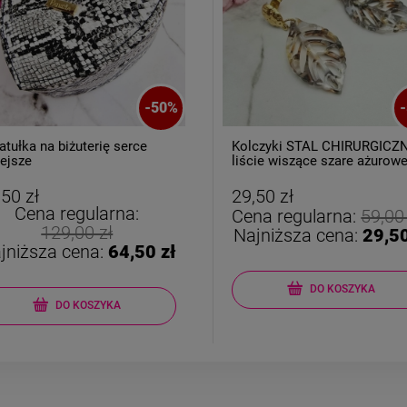
-
50
%
-
czyki STAL CHIRURGICZNA
Kolczyki STAL CHIRURGICZ
cie wiszące szare ażurowe
bigiel dla dziewczynek czer
motylek
,50 zł
22,00 zł
na regularna:
59,00 zł
Cena regularna:
44,00
jniższa cena:
29,50 zł
Najniższa cena:
22,00
powiadom o dostępności
DO KOSZYKA