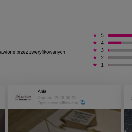
5
4
3
ystawione przez zweryfikowanych
2
1
Ania
Dodano: 2026-06-29
Opinia zweryfikowana