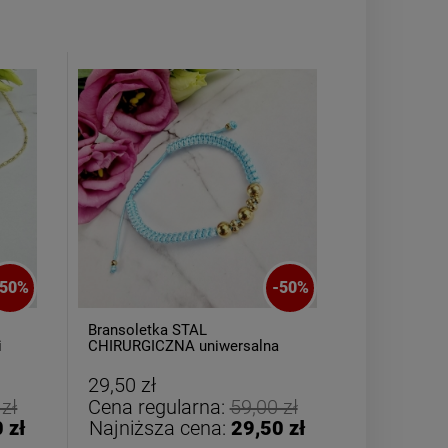
50
%
-
50
%
Bransoletka STAL
Bransoletk
i
CHIRURGICZNA uniwersalna
AGAT różo
turkusowy sznurek złote kulki
29,50 zł
19,50 zł
 zł
Cena regularna:
59,00 zł
Cena reg
 zł
Najniższa cena:
29,50 zł
Najniższ