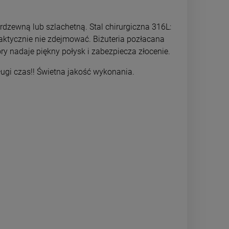
DO KOSZYKA
DO 
rdzewną lub szlachetną. Stal chirurgiczna 316L:
raktycznie nie zdejmować. Biżuteria pozłacana
ry nadaje piękny połysk i zabezpiecza złocenie.
długi czas!! Świetna jakość wykonania.