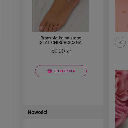
50
%
Bransoletka na stopę
B
l
STAL CHIRURGICZNA
CHI
kolorowe kwiatki
59,00 zł
00 zł
20 zł
DO KOSZYKA
Nowości