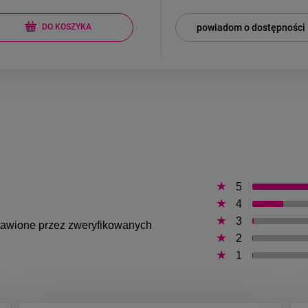
powiadom o dostępności
DO KOSZYKA
5
4
3
ystawione przez zweryfikowanych
2
1