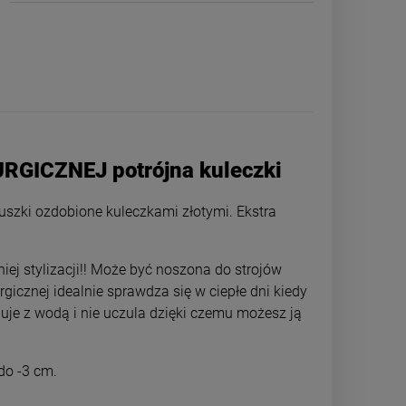
URGICZNEJ potrójna kuleczki
ńcuszki ozdobione kuleczkami złotymi. Ekstra
iej stylizacji!! Może być noszona do strojów
rgicznej idealnie sprawdza się w ciepłe dni kiedy
guje z wodą i nie uczula dzięki czemu możesz ją
Naszyjnik STAL CHIRURGICZNA
Bransoletka 
szerszy splot bez przywieszek
CHIRURGICZN
kolorowe
44,00 zł
59,0
 do -3 cm.