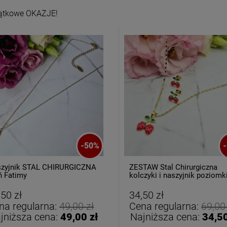
ątkowe OKAZJE!
-
50
%
-
zyjnik STAL CHIRURGICZNA
ZESTAW Stal Chirurgiczna
ń Fatimy
kolczyki i naszyjnik poziomk
,50 zł
34,50 zł
na regularna:
49,00 zł
Cena regularna:
69,00
jniższa cena:
49,00 zł
Najniższa cena:
34,50