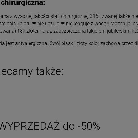
 chirurgiczna:
DO KOSZYKA
DO KOSZYKA
na z wysokiej jakości stali chirurgicznej 316L zwanej także nie
zmienia koloru ❤ nie uczula ❤ nie reaguje z wodą!! Można jej p
rowana) 18k złotem oraz zabezpieczona lakierem jubilerskim któ
ria jest antyalergiczna. Swój blask i złoty kolor zachowa przez 
lecamy także:
WYPRZEDAŻ do -50%