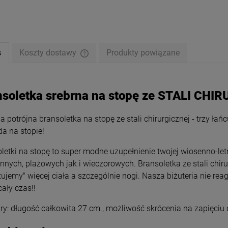
s
Koszty dostawy
Produkty powiązane
nsoletka srebrna na stopę ze STALI CHIR
a potrójna bransoletka na stopę ze stali chirurgicznej - trzy ła
a na stopie!
letki na stopę to super modne uzupełnienie twojej wiosenno-letn
nnych, plażowych jak i wieczorowych. Bransoletka ze stali chiru
ujemy" więcej ciała a szczególnie nogi. Nasza biżuteria nie rea
soletka na stopę STAL
Bransoletka na stopę STAL
ICZNA perełki kolorowe
CHIRURGICZNA szerszy splot
cały czas!!
kryształki
serca gwiazdki
59,00 zł
59,00 zł
y: długość całkowita 27 cm., możliwość skrócenia na zapięciu