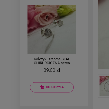
Kolczyki srebrne STAL
Brans
l
CHIRURGICZNA serca
owa
małe 0,7 cm cyrkonie
mo
39,00 zł
DO KOSZYKA