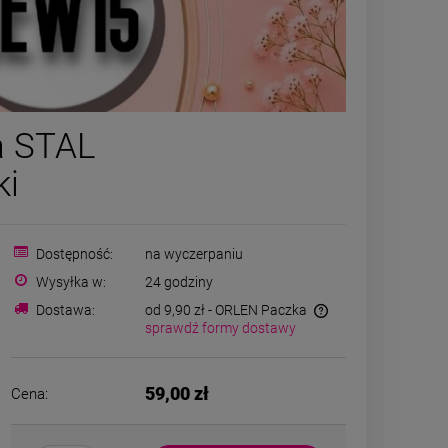
Bransoletka STAL
Naszyjni
a STAL
CHIRURGICZNA okrągły
CHIRURGICZN
splot medalion ażurowy
kamienie n
ki
49,00 zł
129,0
srebrny kolor
powiadom o
DO K
Dostępność:
na wyczerpaniu
dostępności
Wysyłka w:
24 godziny
Dostawa:
od 9,90 zł
- ORLEN Paczka
sprawdź formy dostawy
59,00 zł
Cena: