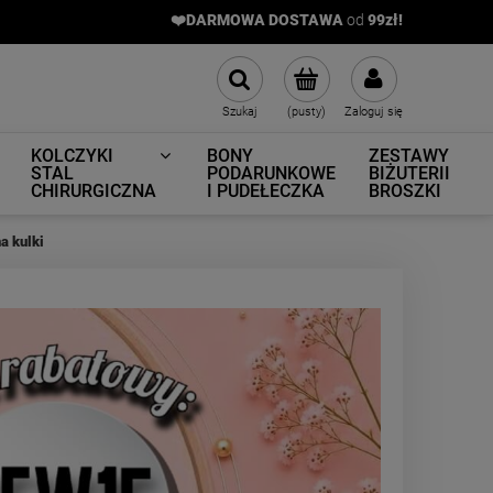
❤️DARMOWA DOSTAWA
od
9
9zł!
Szukaj
(pusty)
Zaloguj się
KOLCZYKI
BONY
ZESTAWY
STAL
PODARUNKOWE
BIŻUTERII
CHIRURGICZNA
I PUDEŁECZKA
BROSZKI
a kulki