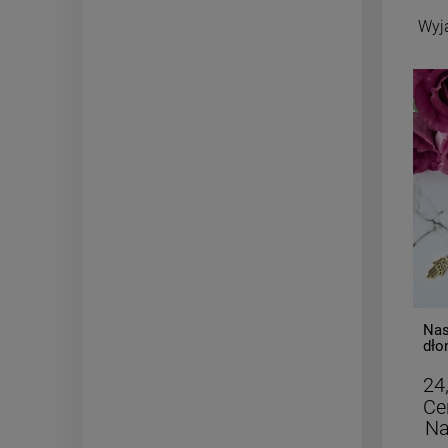
Wyj
-
50
%
Skarpetki polski producent r. 36-
Nas
39 miś granatowy
dło
19,50 zł
24
Cena regularna:
39,00 zł
Ce
Najniższa cena:
19,50 zł
Na