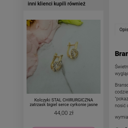
inni klienci kupili również
Opi
Bra
Świetn
wygląd
Branso
codzie
"pokaz
Kolczyki STAL CHIRURGICZNA
Bran
zatrzask bigiel serce cyrkonie jasne
CHIRURG
nosić 
złoto
44,00 zł
wymiar