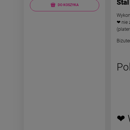
Stal
DO KOSZYKA
Wykona
❤ nie 
(plate
Biżute
Po
❤ 