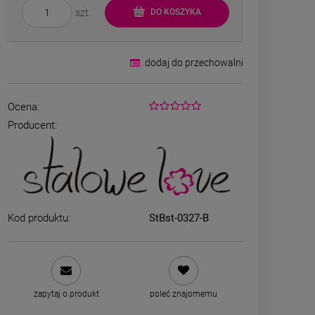
szt.
DO KOSZYKA
dodaj do przechowalni
Ocena:
Producent:
Bransoletka srebrna STAL
Bransoletka s
CHIRURGICZNA jodełka
CHIRURGICZ
cyrkonie
szeroka 
69,00 zł
49,00
Kod produktu:
StBst-0327-B
DO KOSZYKA
DO K
zapytaj o produkt
poleć znajomemu