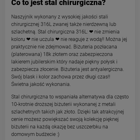
Co to jest stal chirurgiczna?
Naszyjnik wykonany z wysokiej jakości stali
chirurgicznej 316L zwanej także nierdzewną lub
szlachetną. Stal chirurgiczna 316L: ❤ nie zmienia
koloru ❤ nie uczula ❤ nie reaguje z wodą!! Można jej
praktycznie nie zdejmować. Biżuteria pozłacana
(platerowana) 18k złotem oraz zabezpieczona
lakierem jubilerskim który nadaje piękny połysk i
zabezpiecza złocenie. Biżuteria jest antyalergiczna.
Swój blask i kolor zachowa przez długi czas!!
Świetna jakość wykonania.
Stal chirurgiczna to wspaniała alternatywa dla często
10-krotnie droższej biżuterii wykonanej z metali
szlachetnych takich jak złoto. Dzięki tak atrakcyjnej
cenie możesz powiększać swoją kolekcję pięknej
biżuterii na każdą okazję bez uszczerbku na
domowym budżecie :)