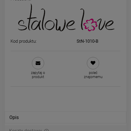
Naszyjnik STAL CHIRURGICZNA
Naszyjnik STAL CHIRURGIC
medalion motylek cyrkonie 50
medalion ZIEMIA
cm jasne złoto
59,00 zł
49,00 zł
Kod produktu:
StN-1010-B
DO KOSZYKA
DO KOSZYKA
zapytaj o
poleć
produkt
znajomemu
Opis
Koszty dostawy