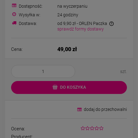
Kolczyki STAL
Kolczyki STAL
Dostępność:
na wyczerpaniu
CHIRURGICZNA motylek
CHIRURGICZNA kw
czarny
niebieski cyrkon
Wysyłka w:
24 godziny
39,00 zł
44,00 zł
Dostawa:
od 9,90 zł
- ORLEN Paczka
sprawdź formy dostawy
DO KOSZYKA
DO KOSZYK
49,00 zł
Cena:
szt.
DO KOSZYKA
dodaj do przechowalni
Ocena:
Producent: