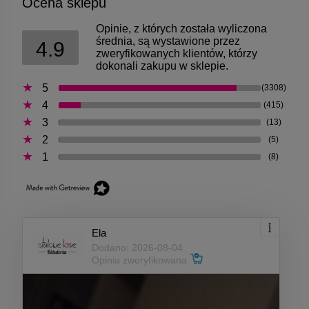
Ocena sklepu
Opinie, z których została wyliczona
średnia, są wystawione przez
4.9
zweryfikowanych klientów, którzy
dokonali zakupu w sklepie.
5
(3308)
4
(415)
3
(13)
2
(5)
1
(8)
Ela
Dodano: 2026-08-04
Opinia zweryfikowana