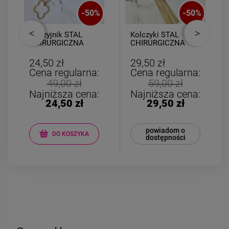
-
50
%
-
50
%
Naszyjnik STAL
Kolczyki STAL
CHIRURGICZNA
CHIRURGICZNA
medalion koniczyna
kwiatki perełki
ażurowa cyrkonie
łańcuszki
24,50 zł
29,50 zł
Cena regularna:
Cena regularna:
49,00 zł
59,00 zł
Najniższa cena:
Najniższa cena:
24,50 zł
29,50 zł
powiadom o
DO KOSZYKA
dostępności