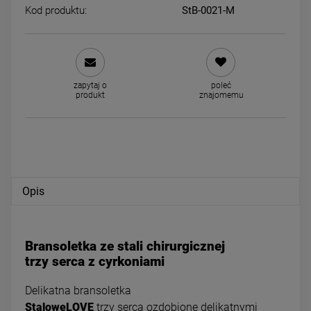
Kod produktu:
StB-0021-M
Kolczyki STAL CHIRURGICZNA
Naszyjnik STAL CHIRURGIC
bigiel dla dziewczynek serce
żmijka ażurowe serce promie
zapytaj o
poleć
czerwone ażurowe
perełki
44,00 zł
34,50 zł
produkt
znajomemu
Cena regularna:
69,00 zł
Najniższa cena:
34,50
powiadom o dostępności
DO KOSZYKA
Opis
Bransoletka ze stali chirurgicznej
trzy serca z cyrkoniami
Delikatna bransoletka
StaloweLOVE
trzy serca ozdobione delikatnymi