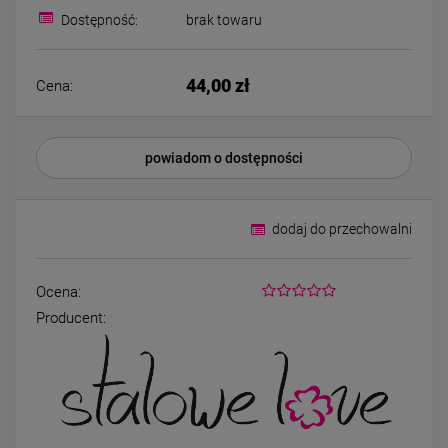
Bransoletka srebrna STAL
ZESTAW - naszyjn
Dostępność:
brak towaru
CHIRURGICZNA żmijka
kolczyki koniczyna 
szeroka lejąca
kryształek
49,00 zł
79,00 zł
44,00 zł
Cena:
zobacz więcej
DO KOSZYKA
powiadom o dostępności
dodaj do przechowalni
Ocena:
Producent: