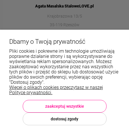
Agata Masalska StaloweLOVE.pl
Krajobrazowa 13/5
35-119 Rzeszów
572989669
Dbamy o Twoją prywatność
sklep@stalowelove.com.pl
Pliki cookies i pokrewne im technologie umożliwiają
poprawne działanie strony i są wykorzystywane do
wyświetlania reklam spersonalizowanych. Możesz
Informacje
zaakceptować wykorzystanie przez nas wszystkich
tych plików i przejść do sklepu lub dostosować użycie
O nas
plików do swoich preferencji, wybierając opcję
"Dostosuj zgody".
Więcej o plikach cookies przeczytasz w naszej
TWOJE KONTO
Polityce prywatności.
Sklep: StaloweLOVE, Krajobrazowa 13/5, 35-119 Rzeszów, woj.
podkarpackie, NIP: 8133612433, tel.:
572 989 669
, e-mail:
sklep@stalowelove.com.pl
zaakceptuj wszystkie
dostosuj zgody