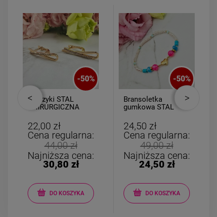
-
50
%
-
50
%
Kolczyki STAL
Bransoletka
CHIRURGICZNA
gumkowa STAL
wiszące zawijasy
CHIRURGICZNA
cyrkonie
perełki serce
22,00 zł
24,50 zł
Cena regularna:
Cena regularna:
44,00 zł
49,00 zł
Najniższa cena:
Najniższa cena:
30,80 zł
24,50 zł
DO KOSZYKA
DO KOSZYKA