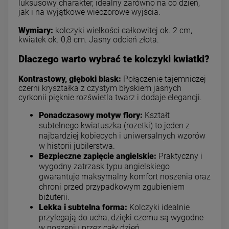
luksusowy charakter, idealny zarówno na co dzień,
jak i na wyjątkowe wieczorowe wyjścia.
Wymiary:
kolczyki wielkości całkowitej ok. 2 cm,
kwiatek ok. 0,8 cm. Jasny odcień złota.
Dlaczego warto wybrać te kolczyki kwiatki?
Kontrastowy, głęboki blask:
Połączenie tajemniczej
czerni kryształka z czystym błyskiem jasnych
cyrkonii pięknie rozświetla twarz i dodaje elegancji.
Ponadczasowy motyw flory:
Kształt
subtelnego kwiatuszka (rozetki) to jeden z
najbardziej kobiecych i uniwersalnych wzorów
w historii jubilerstwa.
Bezpieczne zapięcie angielskie:
Praktyczny i
wygodny zatrzask typu angielskiego
gwarantuje maksymalny komfort noszenia oraz
chroni przed przypadkowym zgubieniem
biżuterii.
Lekka i subtelna forma:
Kolczyki idealnie
przylegają do ucha, dzięki czemu są wygodne
w noszeniu przez cały dzień.