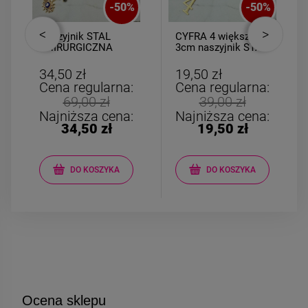
-
50
%
-
50
%
Naszyjnik STAL
CYFRA 4 większa
CHIRURGICZNA
3cm naszyjnik STAL
czarne kryształki
CHIRURGICZNA
medalion oko
34,50 zł
19,50 zł
Cena regularna:
Cena regularna:
69,00 zł
39,00 zł
Najniższa cena:
Najniższa cena:
34,50 zł
19,50 zł
DO KOSZYKA
DO KOSZYKA
Ocena sklepu