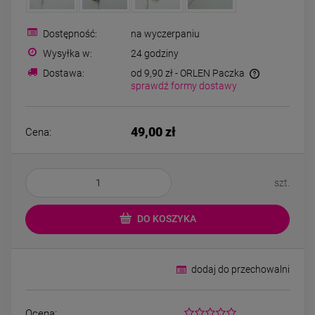
Kolczyki STAL
Naszyjnik STA
CHIRURGICZNA bigiel
CHIRURGICZNA kon
koniczynki różowy
kryształek jasn
Dostępność:
na wyczerpaniu
44,00 zł
49,00 zł
kryształek
Wysyłka w:
24 godziny
Dostawa:
od 9,90 zł
- ORLEN Paczka
sprawdź formy dostawy
DO KOSZYKA
DO KOSZYK
49,00 zł
Cena:
szt.
DO KOSZYKA
dodaj do przechowalni
Ocena: