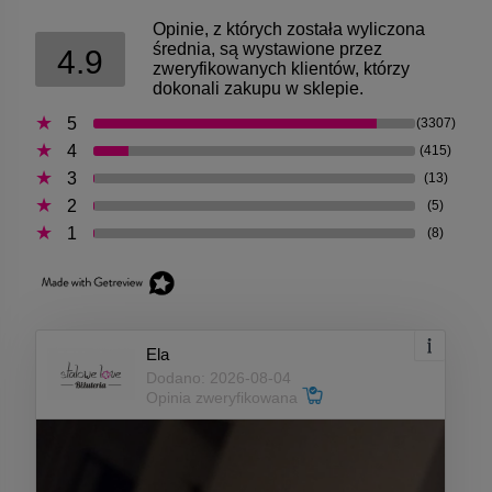
Opinie, z których została wyliczona
średnia, są wystawione przez
4.9
zweryfikowanych klientów, którzy
dokonali zakupu w sklepie.
5
(3307)
4
(415)
3
(13)
2
(5)
1
(8)
Ela
Dodano: 2026-08-04
Opinia zweryfikowana