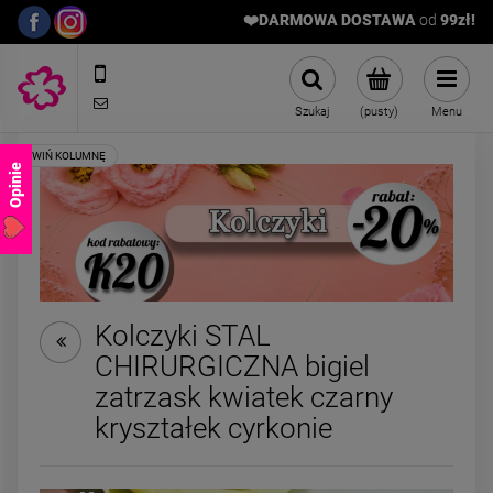
❤️DARMOWA DOSTAWA
od
9
9zł!
572989669
sklep@stalowelove.com.pl
Szukaj
(pusty)
Menu
Opinie
Kolczyki STAL
CHIRURGICZNA bigiel
Kolczyki STAL
Kolczyki STAL
zatrzask kwiatek czarny
CHIRURGICZNA bigiel
CHIRURGICZNA zes
elipsa grubszy dół 2 cm
pary kulki mniej
kryształek cyrkonie
49,00 zł
59,00 zł
srebrne